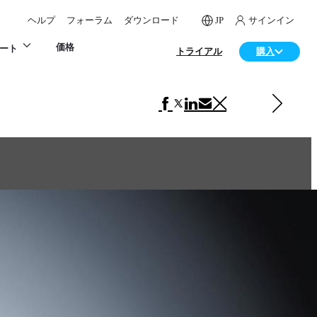
ヘルプ
フォーラム
ダウンロード
JP
サインイン
価格
ート
トライアル
購入
次の アート 項目
Hedgehog