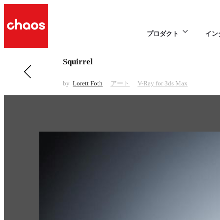
プロダクト
イン
Squirrel
前の アート 項目
Perils of Modern Vampire Hunting
by
Lorett Foth
アート
V-Ray for 3ds Max