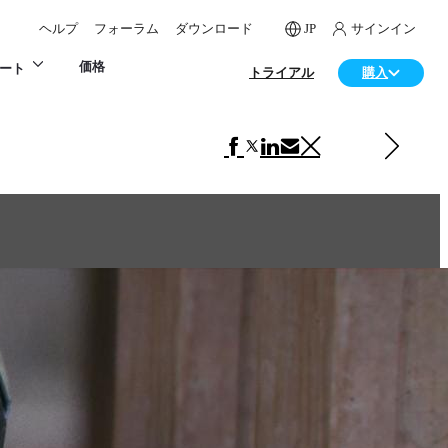
ヘルプ
フォーラム
ダウンロード
JP
サインイン
価格
ート
トライアル
購入
次の アート 項目
Perils of Modern Vampire Hunting