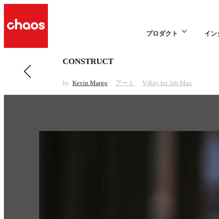
プロダクト
イン
CONSTRUCT
前の アート 項目
THU Tribe
by
Kevin Margo
アート
V-Ray for 3ds Max