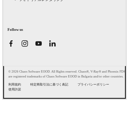
Follow us
© 2026 Chaos Software EOOD. All Rights reserved. Chaos®, V-Ray® and Phoenix FD®
are registered trademarks of Chaos Software EOOD in Bulgaria and/or other countries.
利用規約
特定商取引法に基づく表記
プライバシーポリシー
使用許諾