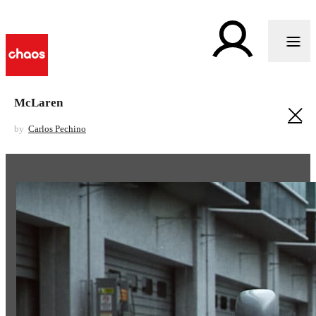
McLaren
by
Carlos Pechino