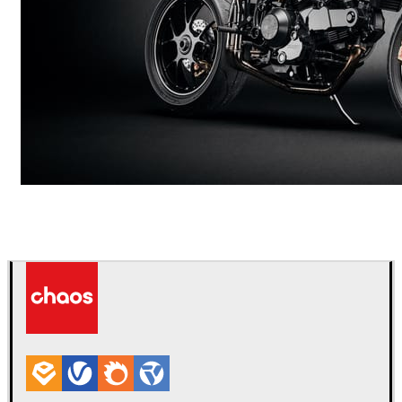
Andreas Fougner Ezelius
自動車