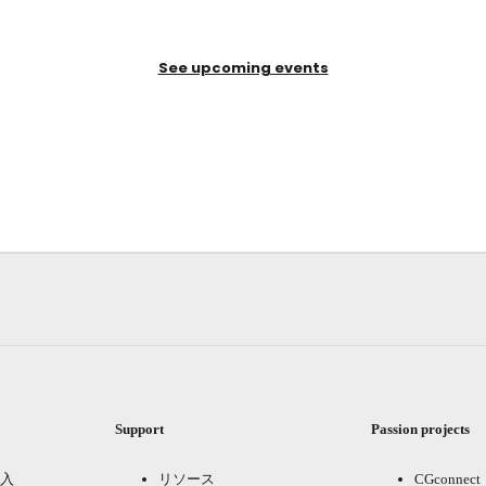
See upcoming events
Support
Passion projects
入
リソース
CGconnect