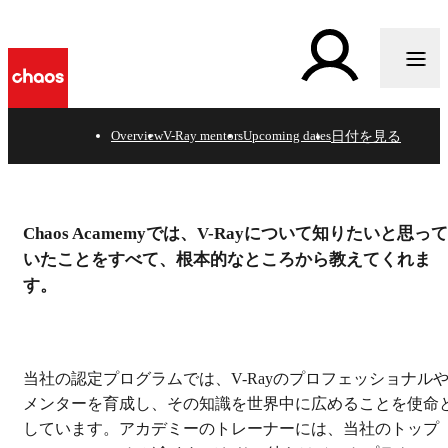
d
日付を見る
Overview
V-Ray mentors
Upcoming dates
Where learning and leadershi
Chaos Acamemyでは、V-Rayについて知りたいと思って
hand.
いたことをすべて、根本的なところから教えてくれま
す。
日程を見る
当社の認定プログラムでは、V-Rayのプロフェッショナル
メンターを育成し、その知識を世界中に広めることを使命
しています。アカデミーのトレーナーには、当社のトップ