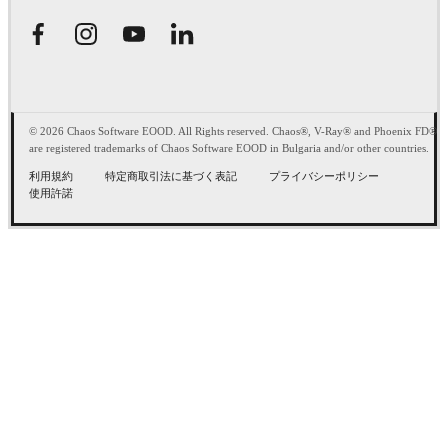
© 2026 Chaos Software EOOD. All Rights reserved. Chaos®, V-Ray® and Phoenix FD®
are registered trademarks of Chaos Software EOOD in Bulgaria and/or other countries.
利用規約
特定商取引法に基づく表記
プライバシーポリシー
使用許諾