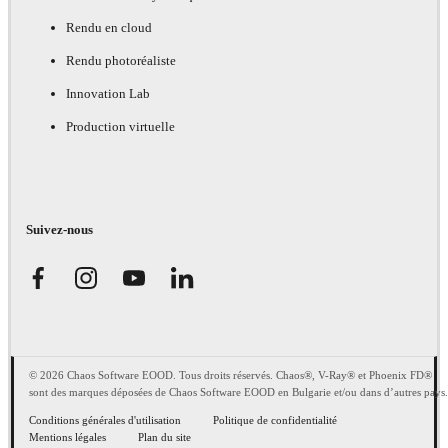
Rendu en cloud
Rendu photoréaliste
Innovation Lab
Production virtuelle
Suivez-nous
© 2026 Chaos Software EOOD. Tous droits réservés. Chaos®, V-Ray® et Phoenix FD®
sont des marques déposées de Chaos Software EOOD en Bulgarie et/ou dans d’autres pays.
Conditions générales d'utilisation
Politique de confidentialité
Mentions légales
Plan du site