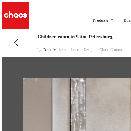
Produkte
Bra
Children room in Saint-Petersburg
Previous in Interior Design
Black, black and black
by
Denis Mokeev
Interior Design
Chaos Corona