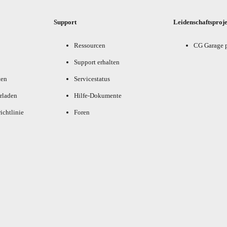
Support
Leidenschaftsproj
Ressourcen
CG Garage 
Support erhalten
ten
Servicestatus
rladen
Hilfe-Dokumente
ichtlinie
Foren