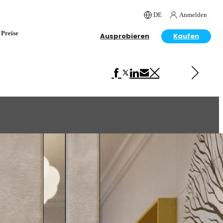
DE
Anmelden
Preise
Ausprobieren
Kaufen
Next in Interior Design
Rethinking Andalus