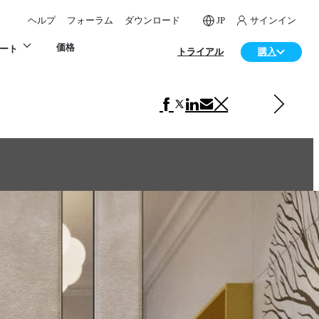
ヘルプ
フォーラム
ダウンロード
JP
サインイン
価格
ート
トライアル
購入
次の インテリアデザイン 項目
Rethinking Andalus