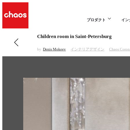
プロダクト
イン
Children room in Saint-Petersburg
前の インテリアデザイン 項目
Black, black and black
by
Denis Mokeev
インテリアデザイン
Chaos Coron