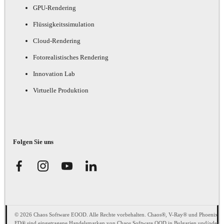
GPU-Rendering
Flüssigkeitssimulation
Cloud-Rendering
Fotorealistisches Rendering
Innovation Lab
Virtuelle Produktion
Folgen Sie uns
© 2026 Chaos Software EOOD. Alle Rechte vorbehalten. Chaos®, V-Ray® und Phoenix
FD® sind eingetragene Handelsmarken von Chaos Software OOD in Bulgarien und/oder