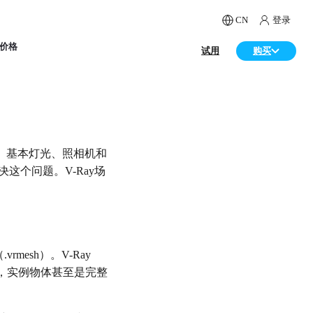
CN
登录
价格
试用
购买
、基本灯光、照相机和
决这个问题。V-Ray场
mesh）。V-Ray
体，实例物体甚至是完整