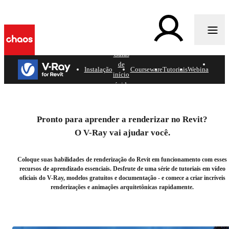
e
Guias
de
Cenas
Instalação
Courseware
Tutoriais
Webinar
início
grátis
rápido
Introdução ao V-Ray for
Revit.
Pronto para aprender a renderizar no Revit?
O V-Ray vai ajudar você.
Sua fonte de referência para obter os melhores
resultados de renderização no Revit.
Coloque suas habilidades de renderização do Revit em funcionamento com esses
recursos de aprendizado essenciais. Desfrute de uma série de tutoriais em vídeo
oficiais do V-Ray, modelos gratuitos e documentação - e comece a criar incríveis
renderizações e animações arquitetônicas rapidamente.