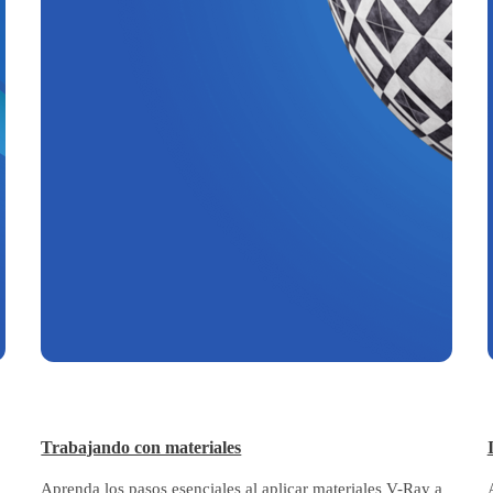
Trabajando con materiales
Aprenda los pasos esenciales al aplicar materiales V-Ray a