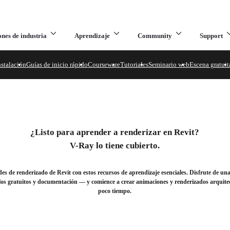
ones de industria
Aprendizaje
Community
Support
nstalación
Guías de inicio rápido
Courseware
Tutoriales
Seminario web
Escena gratuit
ra Revit.
 renderizado en Revit.
¿Listo para aprender a renderizar en Revit?
V-Ray lo tiene cubierto.
s de renderizado de Revit con estos recursos de aprendizaje esenciales. Disfrute de una
elos gratuitos y documentación — y comience a crear animaciones y renderizados arquit
poco tiempo.