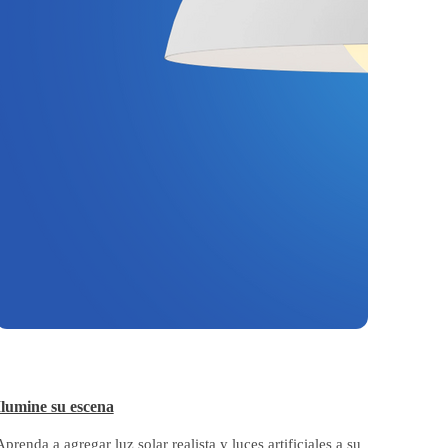
Ilumine su escena
Aprenda a agregar luz solar realista y luces artificiales a su