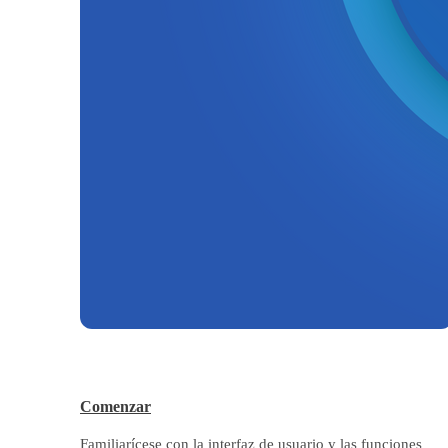
Comenzar
Familiarícese con la interfaz de usuario y las funciones