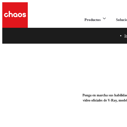
Productos
Soluci
e
I
Comenzar con V-Ray pa
Su fuente de acceso para lograr los mejores resultados de
Ponga en marcha sus habilidade
video oficiales de V-Ray, mod