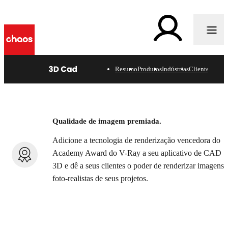
n
n
Resumo
Produtos
Indústrias
Clientes
Adicione o poder de
renderização do V-Ray ao
Qualidade de imagem premiada.
seu software Cad 3D.
Adicione a tecnologia de renderização vencedora do
Academy Award do V-Ray a seu aplicativo de CAD
3D e dê a seus clientes o poder de renderizar imagens
foto-realistas de seus projetos.