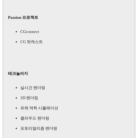
Passion 프로젝트
CGconnect
CG 팟캐스트
테크놀러지
실시간 렌더링
3D 렌더링
유체 역학 시뮬레이션
클라우드 렌더링
포토리얼리즘 렌더링