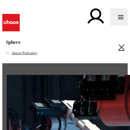
Sphere
by
Anton Podvalny