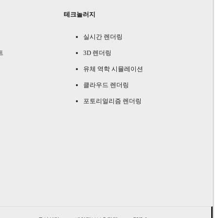
테크놀러지
실시간 렌더링
트
3D 렌더링
유체 역학 시뮬레이션
클라우드 렌더링
포토리얼리즘 렌더링