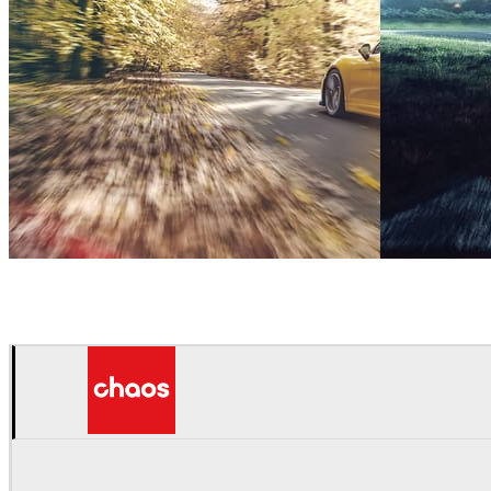
Onur Dursun
자동차
Onur Dursun
자