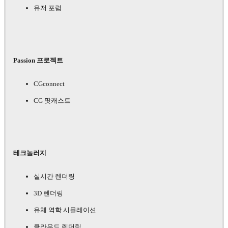
유저 포럼
Passion 프로젝트
CGconnect
CG 팟캐스트
테크놀러지
실시간 렌더링
3D 렌더링
유체 역학 시뮬레이션
클라우드 렌더링