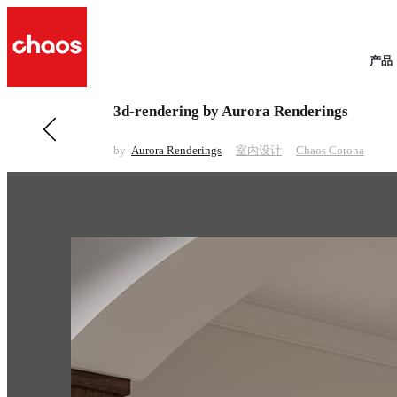
产品
3d-rendering by Aurora Renderings
前一 室内设计
Bread
by
Aurora Renderings
室内设计
Chaos Corona