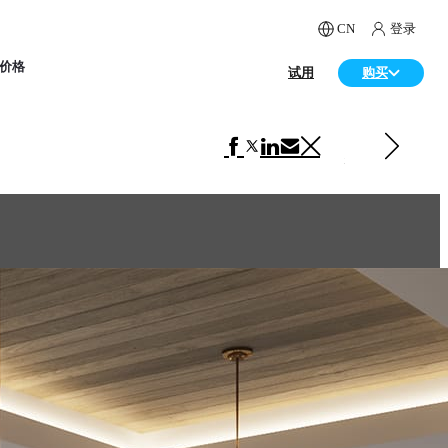
CN
登录
价格
试用
购买
下一 室内设计
A small apartment