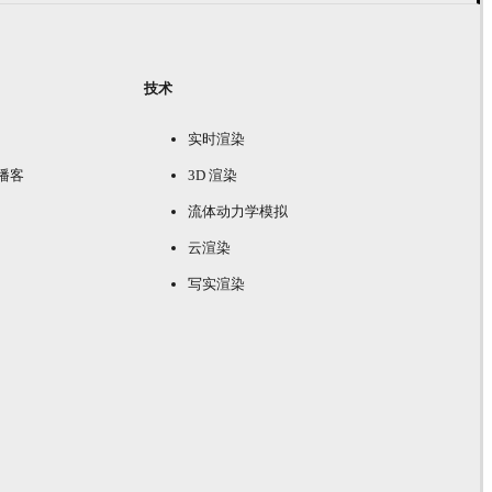
技术
实时渲染
e 播客
3D 渲染
流体动力学模拟
云渲染
写实渲染