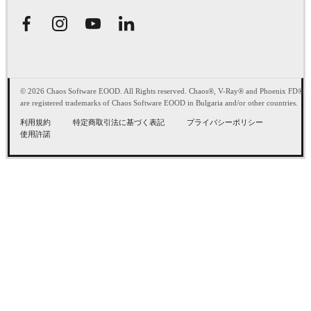
© 2026 Chaos Software EOOD. All Rights reserved. Chaos®, V-Ray® and Phoenix FD®
are registered trademarks of Chaos Software EOOD in Bulgaria and/or other countries.
利用規約
特定商取引法に基づく表記
プライバシーポリシー
使用許諾