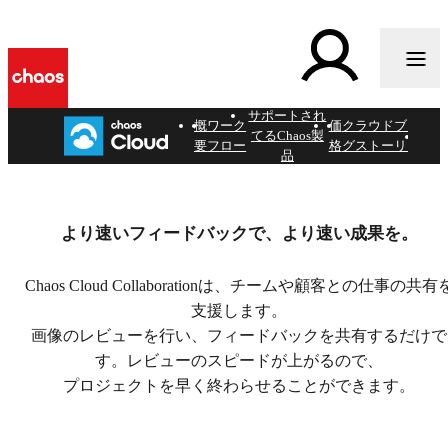
サポートされ
概
ワーク
価
クラウドブロ
試す
てるChaos製
要
フロー
格
グストーリー
品
Chaos Cloud
より速いフィードバックで、より速い成果を。
Collaboration ベタ
ー版
Chaos Cloud Collaborationは、チームや顧客との仕事の共有
支援します。
画像のレビューを行い、フィードバックを共有するだけで
クラウドにょる高速かつ簡単なデザインレビュー。
す。レビューのスピードが上がるので、
プロジェクトを早く終わらせることができます。
今すぐ試す