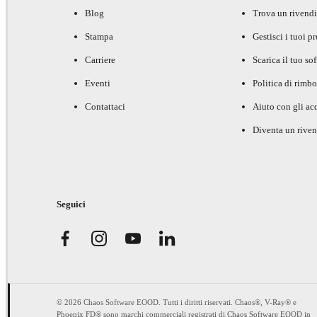
Blog
Trova un rivendi
Stampa
Gestisci i tuoi p
Carriere
Scarica il tuo so
Eventi
Politica di rimbo
Contattaci
Aiuto con gli acq
Diventa un riven
Seguici
© 2026 Chaos Software EOOD. Tutti i diritti riservati. Chaos®, V-Ray® e
Phoenix FD® sono marchi commerciali registrati di Chaos Software EOOD in