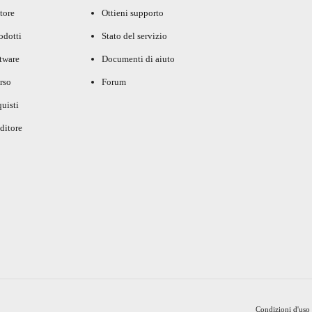
tore
Ottieni supporto
rodotti
Stato del servizio
ftware
Documenti di aiuto
rso
Forum
uisti
ditore
Condizioni d'uso