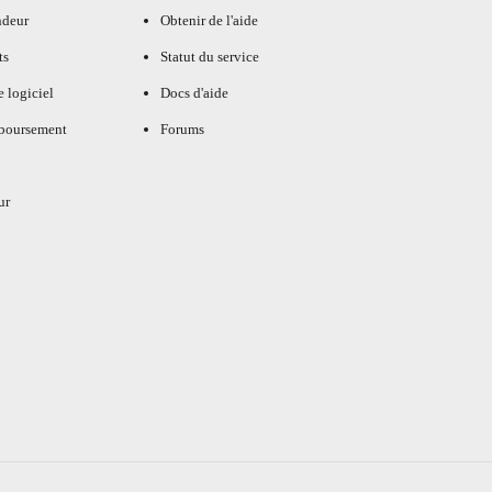
ndeur
Obtenir de l'aide
ts
Statut du service
e logiciel
Docs d'aide
mboursement
Forums
ur