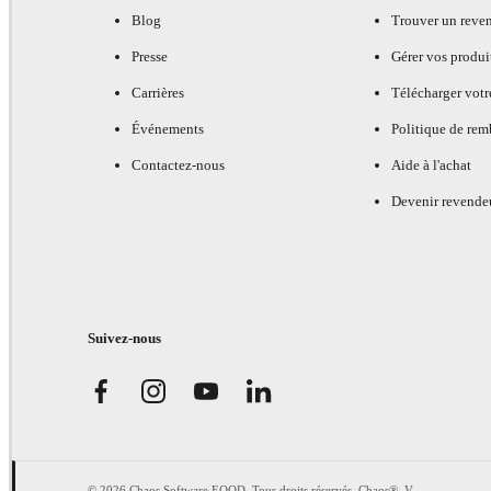
Blog
Trouver un reve
Presse
Gérer vos produi
Carrières
Télécharger votr
Événements
Politique de re
Contactez-nous
Aide à l'achat
Devenir revende
Suivez-nous
© 2026 Chaos Software EOOD. Tous droits réservés. Chaos®, V-