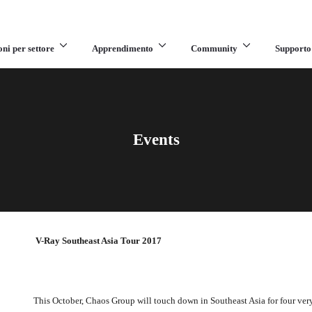
oni per settore
Apprendimento
Community
Supporto
Events
V-Ray Southeast Asia Tour 2017
This October, Chaos Group will touch down in Southeast Asia for four very