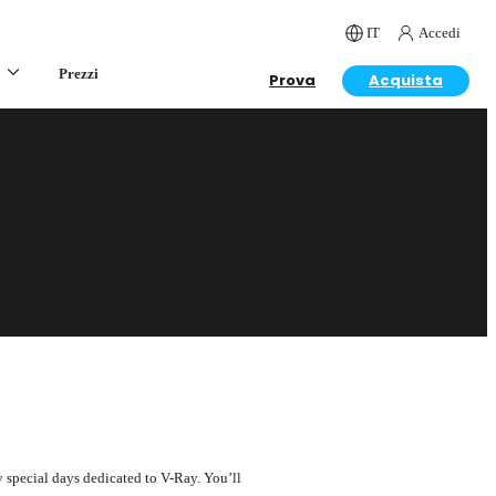
IT
Accedi
Prezzi
Prova
Acquista
 special days dedicated to V-Ray. You’ll