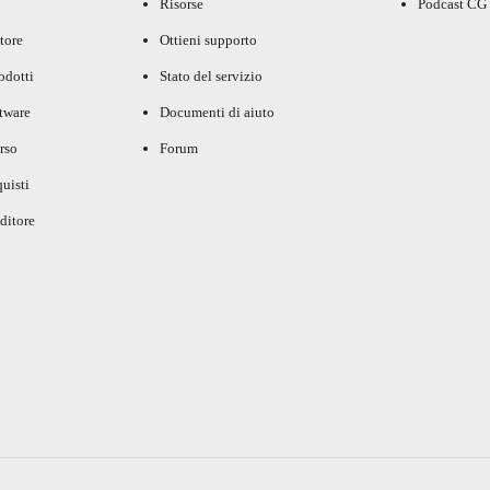
Risorse
Podcast CG
tore
Ottieni supporto
rodotti
Stato del servizio
ftware
Documenti di aiuto
rso
Forum
uisti
ditore