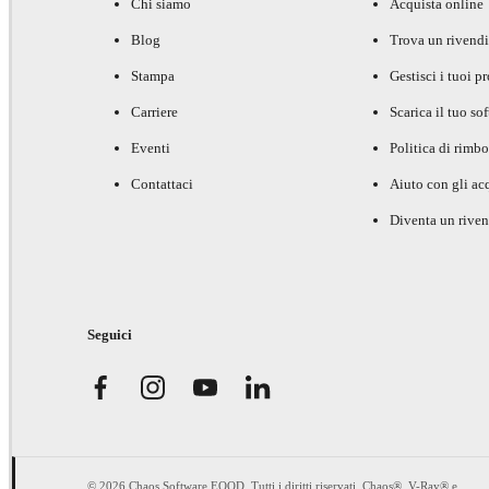
Chi siamo
Acquista online
Blog
Trova un rivendi
Stampa
Gestisci i tuoi p
Carriere
Scarica il tuo so
Eventi
Politica di rimbo
Contattaci
Aiuto con gli acq
Diventa un riven
Seguici
© 2026 Chaos Software EOOD. Tutti i diritti riservati. Chaos®, V-Ray® e