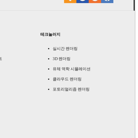
테크놀러지
실시간 렌더링
트
3D 렌더링
유체 역학 시뮬레이션
클라우드 렌더링
포토리얼리즘 렌더링