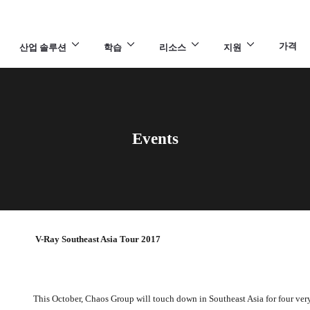
가격
산업 솔루션
학습
리소스
지원
Events
V-Ray Southeast Asia Tour 2017
This October, Chaos Group will touch down in Southeast Asia for four very