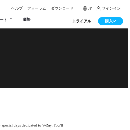
ヘルプ
フォーラム
ダウンロード
JP
サインイン
価格
ート
トライアル
購入
 special days dedicated to V-Ray. You’ll