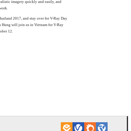
alistic imagery quickly and easily, and
work.
hailand 2017, and stay over for V-Ray Day
Hung will join us in Vietnam for V-Ray
ober 12.