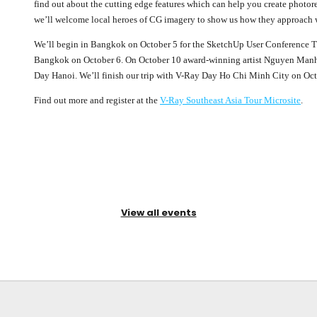
find out about the cutting edge features which can help you create photore
we’ll welcome local heroes of CG imagery to show us how they approach 
We’ll begin in Bangkok on October 5 for the SketchUp User Conference T
Bangkok on October 6. On October 10 award-winning artist Nguyen Manh 
Day Hanoi. We’ll finish our trip with V-Ray Day Ho Chi Minh City on Oct
Find out more and register at the
V-Ray Southeast Asia Tour Microsite
.
View all events