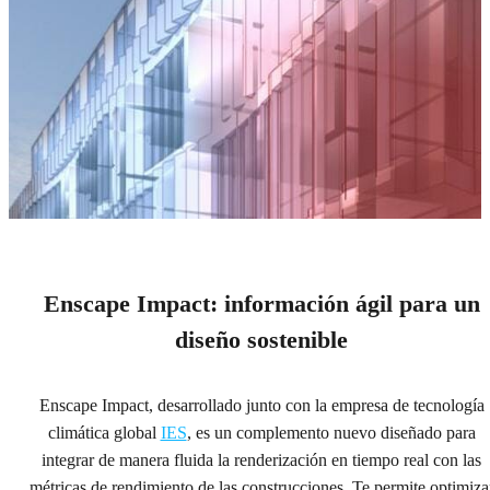
Enscape Impact
Enscape Impact: información ágil para un
diseño sostenible
El complemento de rendimiento de edificios que potencia
tu flujo de trabajo y permite que tus ideas sean
sostenibles desde el comienzo.
Enscape Impact, desarrollado junto con la empresa de tecnología
climática global
IES
, es un complemento nuevo diseñado para
Prueba con Enscape
integrar de manera fluida la renderización en tiempo real con las
métricas de rendimiento de las construcciones. Te permite optimiza