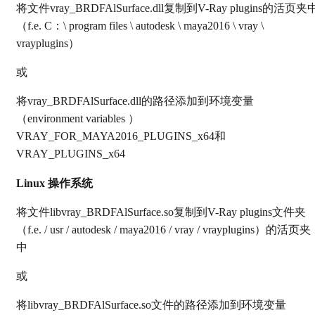
将文件vray_BRDFAlSurface.dll复制到V-Ray plugins的活页夹
（f.e. C：\ program files \ autodesk \ maya2016 \ vray \
vrayplugins）
或
将vray_BRDFAlSurface.dll的路径添加到环境变量
（environment variables ）
VRAY_FOR_MAYA2016_PLUGINS_x64和
VRAY_PLUGINS_x64
Linux 操作系统
将文件libvray_BRDFAlSurface.so复制到V-Ray plugins文件夹
（f.e. / usr / autodesk / maya2016 / vray / vrayplugins）的活页夹
中
或
将libvray_BRDFAlSurface.so文件的路径添加到环境变量