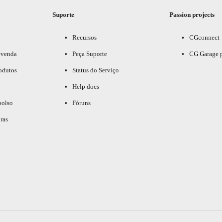
Suporte
Passion projects
Recursos
CGconnect
evenda
Peça Suporte
CG Garage 
odutos
Status do Serviço
Help docs
bolso
Fóruns
ras