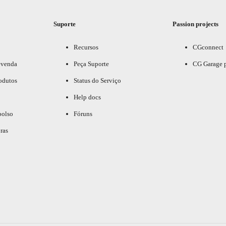
Suporte
Passion projects
Recursos
CGconnect
evenda
Peça Suporte
CG Garage 
odutos
Status do Serviço
Help docs
bolso
Fóruns
ras