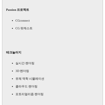
Passion 프로젝트
CGconnect
CG 팟캐스트
테크놀러지
실시간 렌더링
3D 렌더링
유체 역학 시뮬레이션
클라우드 렌더링
포토리얼리즘 렌더링