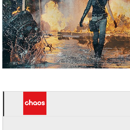
MPC
Jogos