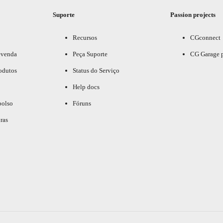
Suporte
Passion projects
Recursos
CGconnect
evenda
Peça Suporte
CG Garage 
odutos
Status do Serviço
Help docs
bolso
Fóruns
ras