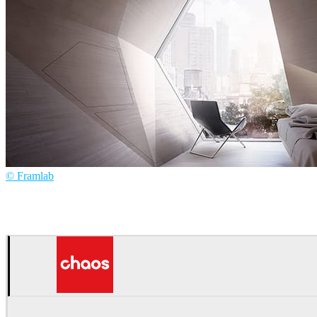
© Framlab
Framlab
Arquitetura