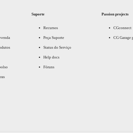
Suporte
Passion projects
Recursos
CGconnect
evenda
Peça Suporte
CG Garage 
odutos
Status do Serviço
Help docs
bolso
Fóruns
ras