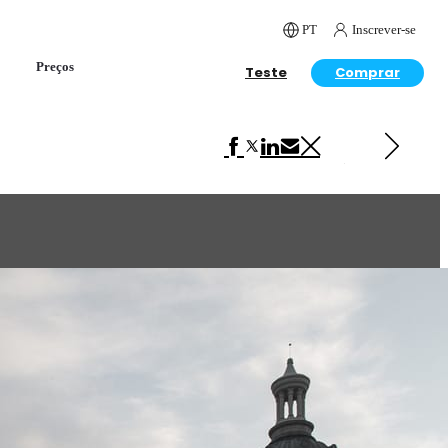
PT
Inscrever-se
Preços
Teste
Comprar
Próximo em Arquitetura
Desert Ark