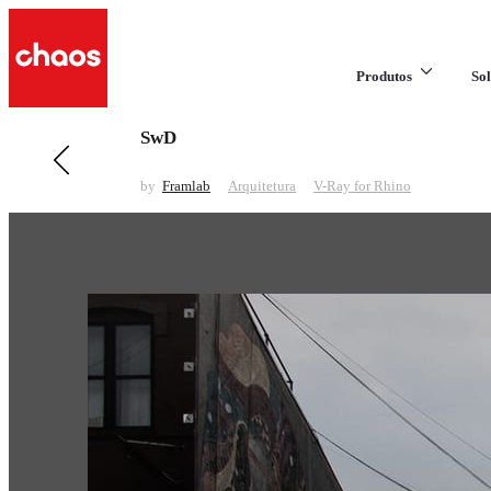
Produtos
Sol
SwD
Anterior em Arquitetura
Saguaro House
by
Framlab
Arquitetura
V-Ray for Rhino