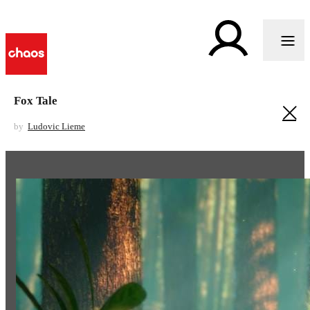
Fox Tale
by
Ludovic Lieme