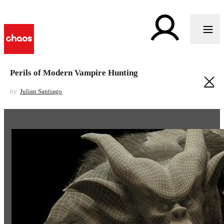
Perils of Modern Vampire Hunting
by
Julian Santiago