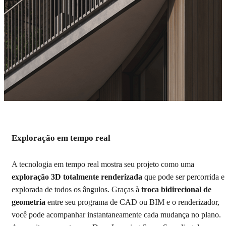
Exploração em tempo real
Conheça as principais
funcionalidades do Enscape
A tecnologia em tempo real mostra seu projeto como uma
exploração 3D totalmente renderizada
que pode ser percorrida e
Com uma visualização em tempo real simples de
explorada de todos os ângulos. Graças à
troca bidirecional de
entender, ele acelera seu fluxo de trabalho de design.
geometria
entre seu programa de CAD ou BIM e o renderizador,
você pode acompanhar instantaneamente cada mudança no plano.