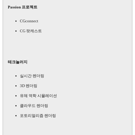
Passion 프로젝트
CGconnect
CG 팟캐스트
테크놀러지
실시간 렌더링
3D 렌더링
유체 역학 시뮬레이션
클라우드 렌더링
포토리얼리즘 렌더링