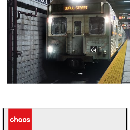
Deepak Jain
아트