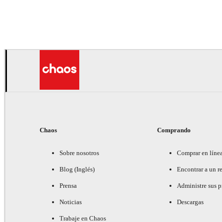
Deepak Jain
Arte
Chaos
Comprando
Sobre nosotros
Comprar en líne
Blog (Inglés)
Encontrar a un re
Prensa
Administre sus 
Noticias
Descargas
Trabaje en Chaos