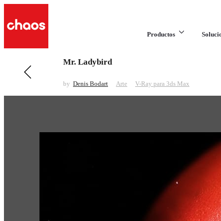
Productos
Soluci
Mr. Ladybird
Anteriores en Arte
Souvenir
by
Denis Bodart
Arte
V-Ray para 3ds Max