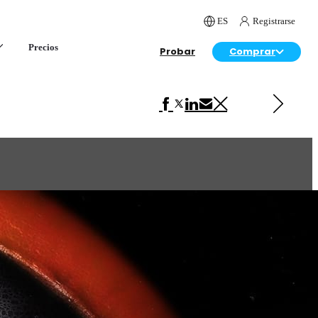
ES
Registrarse
Precios
Probar
Comprar
Siguiente en Arte
Southern Ground Hornbill