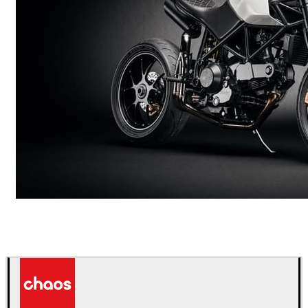
Andreas Fougner Ezelius
자동차