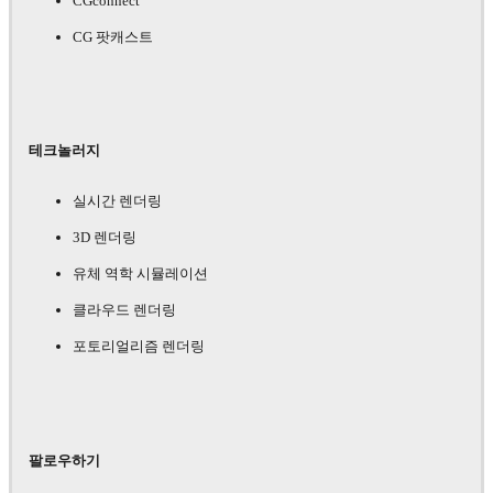
CGconnect
CG 팟캐스트
테크놀러지
실시간 렌더링
3D 렌더링
유체 역학 시뮬레이션
클라우드 렌더링
포토리얼리즘 렌더링
팔로우하기