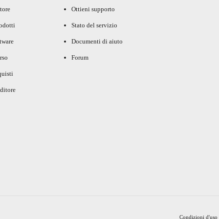
tore
Ottieni supporto
rodotti
Stato del servizio
ftware
Documenti di aiuto
rso
Forum
uisti
ditore
Condizioni d'uso