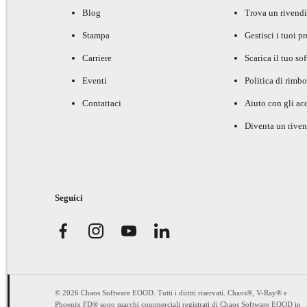
Blog
Trova un rivendi
Stampa
Gestisci i tuoi p
Carriere
Scarica il tuo so
Eventi
Politica di rimbo
Contattaci
Aiuto con gli acq
Diventa un riven
Seguici
© 2026 Chaos Software EOOD. Tutti i diritti riservati. Chaos®, V-Ray® e
Phoenix FD® sono marchi commerciali registrati di Chaos Software EOOD in