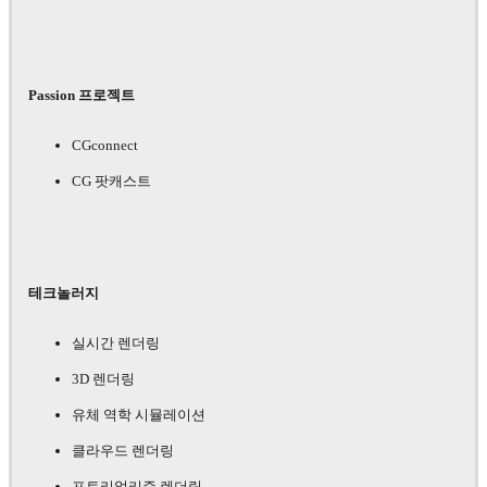
Passion 프로젝트
CGconnect
CG 팟캐스트
테크놀러지
실시간 렌더링
3D 렌더링
유체 역학 시뮬레이션
클라우드 렌더링
포토리얼리즘 렌더링