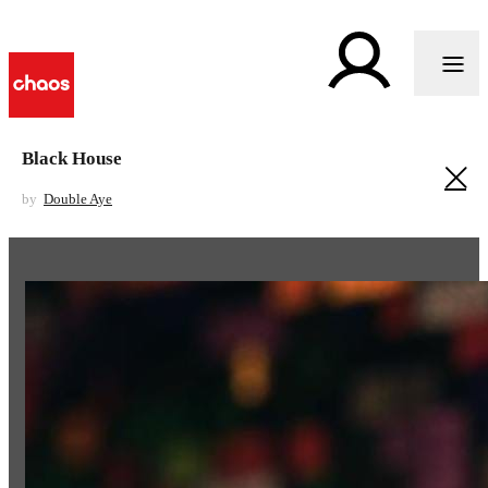
Black House
by
Double Aye