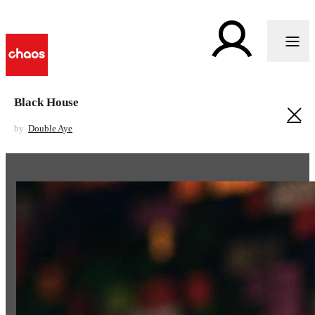
Black House
by
Double Aye