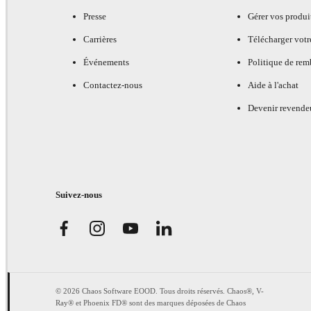
Presse
Gérer vos produi
Carrières
Télécharger votr
Événements
Politique de re
Contactez-nous
Aide à l'achat
Devenir revende
Suivez-nous
© 2026 Chaos Software EOOD. Tous droits réservés. Chaos®, V-
Ray® et Phoenix FD® sont des marques déposées de Chaos