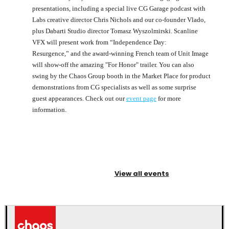
presentations, including a special live CG Garage podcast with
Labs creative director Chris Nichols and our co-founder Vlado,
plus Dabarti Studio director Tomasz Wyszolmirski. Scanline
VFX will present work from “Independence Day:
Resurgence,” and the award-winning French team of Unit Image
will show-off the amazing "For Honor" trailer. You can also
swing by the Chaos Group booth in the Market Place for product
demonstrations from CG specialists as well as some surprise
guest appearances. Check out our
event page
for more
information.
View all events