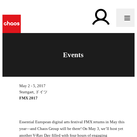
Events
May 2 - 5, 2017
Stuttgart, ドイツ
FMX 2017
Essential European digital arts festival FMX returns in May this
year—and Chaos Group will be there! On May 3, we’ll host yet
another V-Ray Day filled with four hours of engaging