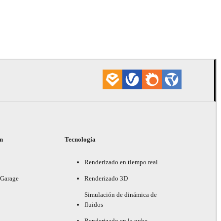
Daniel Khak
Diseño de Pr
ón
Tecnología
Renderizado en tiempo real
 Garage
Renderizado 3D
Simulación de dinámica de
fluidos
Renderizado en la nube