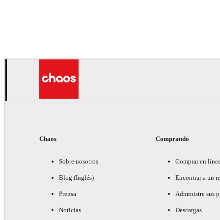
Daniel Karner
Diseño de Productos
Chaos
Comprando
Sobre nosotros
Comprar en líne
Blog (Inglés)
Encontrar a un re
Prensa
Administre sus 
Noticias
Descargas