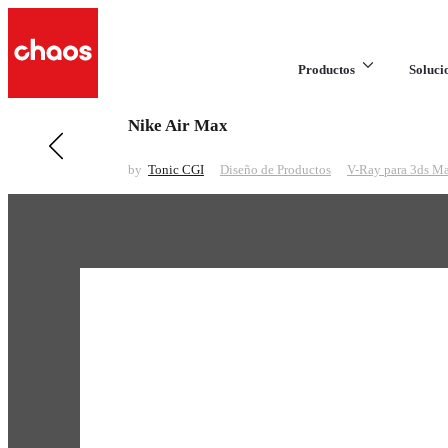
Productos
Soluci
Nike Air Max
Anteriores en Diseño de Productos
Bell & Ross Heritage
by
Tonic CGI
Diseño de Productos
V-Ray para 3ds M