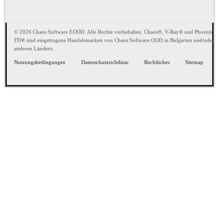
© 2026 Chaos Software EOOD. Alle Rechte vorbehalten. Chaos®, V-Ray® und Phoenix
FD® sind eingetragene Handelsmarken von Chaos Software OOD in Bulgarien und/oder
anderen Ländern.
Nutzungsbedingungen
Datenschutzrichtlinie
Rechtliches
Sitemap