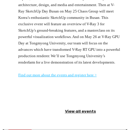
architecture, design, and media and entertainment. Then at V-
Ray SketchUp Day Busan on May 25 Chaos Group will meet
Korea’s enthusiastic SketchUp community in Busan. This
exclusive event will feature an overview of V-Ray 3 for
SketchUp’s ground-breaking features, and a masterclass on its
powerful visualization workflows. And on May 26 at V-Ray GPU
Day at Tongmyong University, our team will focus on the
advances which have transformed V-Ray RT GPU into a powerful
production renderer. We’ll use Tongmyong University’s
renderfarm for a live demonstration of its latest developments.
Find out more about the events and register here >
View all events