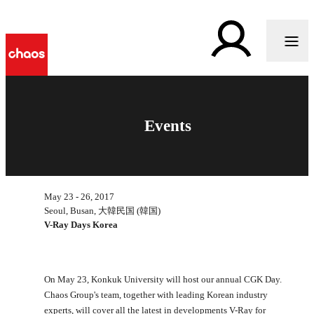
Events
May 23 - 26, 2017
Seoul, Busan, 大韓民国 (韓国)
V-Ray Days Korea
On May 23, Konkuk University will host our annual CGK Day.
Chaos Group's team, together with leading Korean industry
experts, will cover all the latest in developments V-Ray for