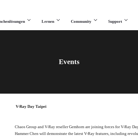
nchenlösungen
Lernen
Community
Support
Events
V-Ray Day Taipei
Chaos Group and V-Ray reseller Gemhorn are joining forces for V-Ray Da
Hammer Chen will demonstrate the latest V-Ray features, including revol