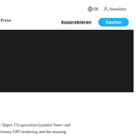
DE
Anmelden
Preise
Ausprobieren
Kaufen
y Taipei. CG specialists Lyudmil Vanev and
utionary GPU rendering, and the amazing