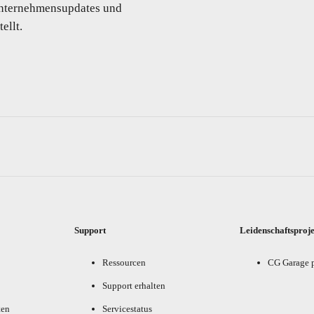
 Unternehmensupdates und
ellt.
Support
Leidenschaftsproj
Ressourcen
CG Garage 
Support erhalten
ten
Servicestatus